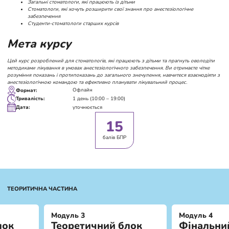
Загальні стоматологи, які працюють із дітьми
Стоматологи, які хочуть розширити свої знання про анестезіологічне
забезпечення
Студенти-стоматологи старших курсів
Мета курсу
Цей курс розроблений для стоматологів, які працюють з дітьми та прагнуть оволодіти
методиками лікування в умовах анестезіологічного забезпечення. Ви отримаєте чітке
розуміння показань і протипоказань до загального знечулення, навчитеся взаємодіяти з
анестезіологічною командою та ефективно планувати лікувальний процес.
Офлайн
Формат:
1 день (10:00 – 19:00)
Тривалість:
уточнюється
Дата:
15
балів БПР
ТЕОРИТИЧНА ЧАСТИНА
Модуль 3
Модуль 4
лок
Теоретичний блок
Фінальни