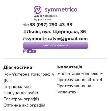
Здоров'я зсередини.
Здоров'я зовні.
+38 (097) 290-43-33
Львів, вул. Щирецька, 36
symmetricalviv@gmail.com
ЗАМОВИТИ ДЗВІНОК
Діагностика
Імплантація
Імплантація «під ключ»
Комп'ютерна томографія
Протезування all-on-4
(КТ)
Протезування на
Інтраоральне
імплантах
сканування зубів
Електроміографія
Оптична аксіографія