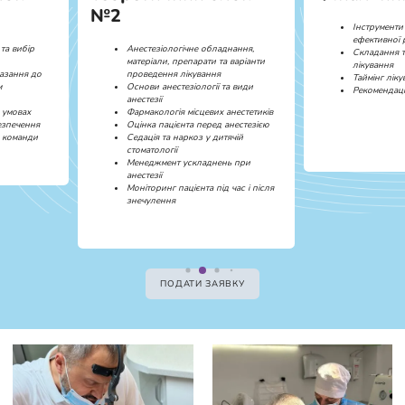
№2
Інструменти
ефективної 
та вибір
Анестезіологічне обладнання,
Складання т
матеріали, препарати та варіанти
лікування
азання до
проведення лікування
Таймінг лік
м
Основи анестезіології та види
Рекомендаці
анестезії
 умовах
Фармакологія місцевих анестетиків
безпечення
Оцінка пацієнта перед анестезією
в команди
Седація та наркоз у дитячій
стоматології
Менеджмент ускладнень при
анестезії
Моніторинг пацієнта під час і після
знечулення
ПОДАТИ ЗАЯВКУ