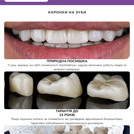
КОРОНКИ НА ЗУБИ
ПРИРОДНА ПОСМІШКА
1
У ціну, вказану на сайті стоматології «Symmetrica», одразу включено роботу лікаря та
витратні матеріали.
ГАРАНТІЯ ДО
2
15 РОКІВ
Якщо коронка злетить чи зламається, ми проведемо відновлення безкоштовно.
Гарантійні зобов'язання підкріплюються договором.