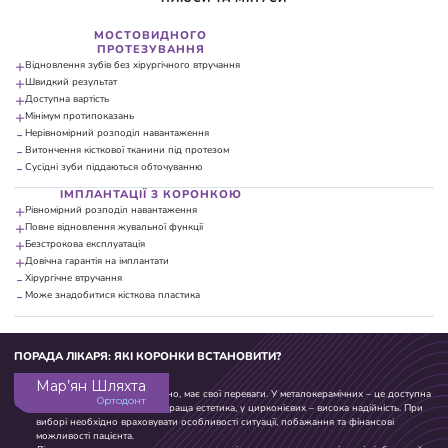
МОСТОВИДНОГО
ПРОТЕЗУВАННЯ
+
Відновлення зубів без хірургічного втручання
+
Швидкий результат
+
Доступна вартість
+
Мінімум протипоказань
-
Нерівномірний розподіл навантаження
-
Витончення кісткової тканини під протезом
-
Сусідні зуби піддаються обточуванню
ІМПЛАНТАЦІЇ З КОРОНКОЮ
+
Рівномірний розподіл навантаження
+
Повне відновлення жувальної функції
+
Безстрокова експлуатація
+
Довічна гарантія на імплантати
-
Хірургічне втручання
-
Може знадобитися кісткова пластика
ПОРАДА ЛІКАРЯ: ЯКІ КОРОНКИ ВСТАНОВИТИ?
Мар’ян Шляхта
Будь-який варіант, безперечно, має свої переваги. У металокерамічних – це доступна
Ортодонт
вартість, у керамічних – найкраща естетика, у цирконієвих – висока надійність. При
виборі необхідно враховувати особливості ситуації, побажання та фінансові
можливості пацієнта.