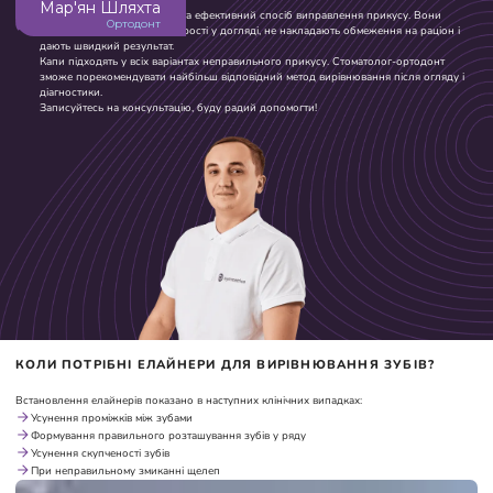
Мар'ян Шляхта
Елайнери – більш зручний та ефективний спосіб виправлення прикусу. Вони
Ортодонт
майже непомітні на зубах, прості у догляді, не накладають обмеження на раціон і
дають швидкий результат.
Капи підходять у всіх варіантах неправильного прикусу. Стоматолог-ортодонт
зможе порекомендувати найбільш відповідний метод вирівнювання після огляду і
діагностики.
Записуйтесь на консультацію, буду радий допомогти!
КОЛИ ПОТРІБНІ ЕЛАЙНЕРИ ДЛЯ ВИРІВНЮВАННЯ ЗУБІВ?
Встановлення елайнерів показано в наступних клінічних випадках:
Усунення проміжків між зубами
Формування правильного розташування зубів у ряду
Усунення скупченості зубів
При неправильному змиканні щелеп