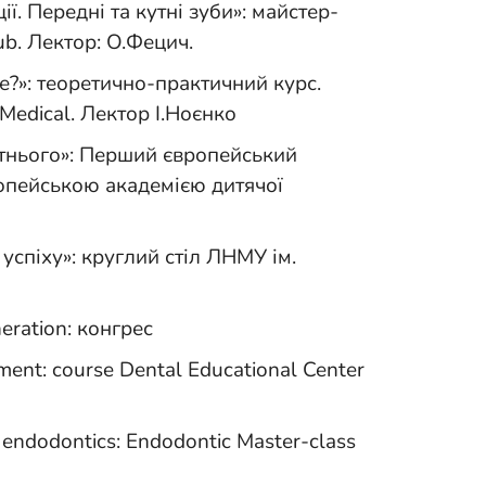
ї. Передні та кутні зуби»: майстер-
ub. Лектор: О.Фецич.
?»: теоретично-практичний курс.
Medical. Лектор І.Ноєнко
утнього»: Перший європейський
ропейською академією дитячої
успіху»: круглий стіл ЛНМУ ім.
eration: конгрес
ent: course Dental Educational Center
ct endodontics: Endodontic Master-class