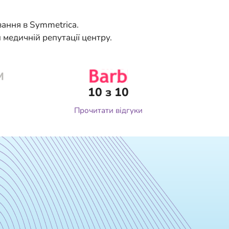
вання в Symmetrica.
медичній репутації центру.
10 з 10
Прочитати відгуки