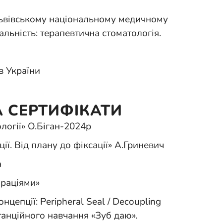
Львівському національному медичному
іальність: терапевтична стоматологія.
в України
А СЕРТИФІКАТИ
ології» О.Біган-2024р
ії. Від плану до фіксації» А.Гриневич
а
ораціями»
цепції: Peripheral Seal / Decoupling
танційного навчання «Зуб даю».