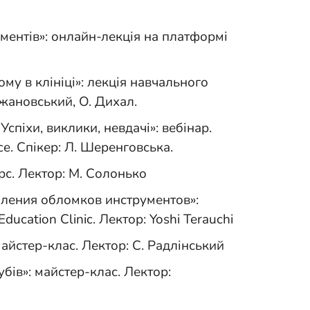
ментів»: онлайн-лекція на платформі
у в клініці»: лекція навчального
ижановський, О. Дихал.
Успіхи, виклики, невдачі»: вебінар.
ce. Спікер: Л. Шеренговська.
рс. Лектор: М. Солонько
аления обломков инструментов»:
ducation Clinic. Лектор: Yoshi Terauchi
майстер-клас. Лектор: С. Радлінський
бів»: майстер-клас. Лектор: