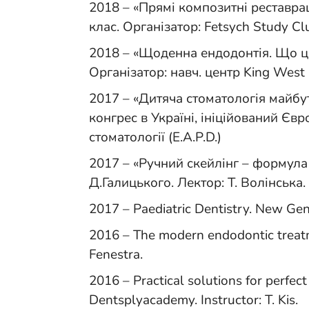
2018 – «Прямі композитні реставраці
клас. Організатор: Fetsych Study Cl
2018 – «Щоденна ендодонтія. Що це
Організатор: навч. центр King West 
2017 – «Дитяча стоматологія майб
конгрес в Україні, ініційований Єв
стоматології (E.A.P.D.)
2017 – «Ручний скейлінг – формула 
Д.Галицького. Лектор: Т. Волінська.
2017 – Paediatric Dentistry. New Gen
2016 – The modern endodontic treatm
Fenestra.
2016 – Practical solutions for perfe
Dentsplyacademy. Instructor: Т. Kis.