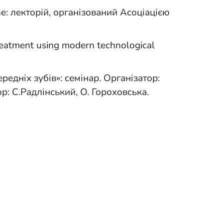
ne: лекторій, організований Асоціацією
reatment using modern technological
редніх зубів»: семінар. Організатор:
р: С.Радлінський, О. Гороховська.