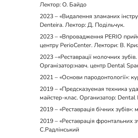
Лектор: О. Байдо
2023 – «Видалення зламаних інстру
Denteira. Лектор: Д. Подільчук.
2023 – «Впровадження PERIO прийом
центру PerioCenter. Лектори: В. Кр
2023 –«Реставрації молочних зубів. 
Організатор:навч. центр Dental Spa
2021 – «Основи пародонтології»: ку
2019 – «Предсказуемая техника уд
майстер-клас. Организатор: Dental E
2019 – «Реставрація бічних зубів»: 
2019 – «Реставрація фронтальних зу
С.Радлінський