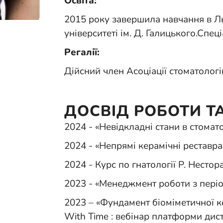
Освіта:
2015 року завершила навчання в 
університеті ім. Д. Галицького.Спец
Регалії:
Дійсний член Асоціації стоматологі
ДОСВІД РОБОТИ Т
2024 - «Невідкладні стани в стомат
2024 - «Непрямі керамічні реставрац
2024 - Курс по гнатології Р. Нестор
2023 - «Менеджмент роботи з пері
2023 – «Фундамент біоміметичної кон
With Time : вебінар платформи дис