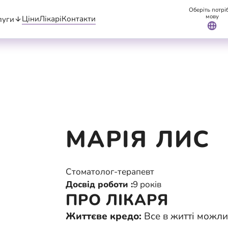
Оберіть потрі
мову
Ціни
Лікарі
Контакти
луги
МАРІЯ ЛИС
Стоматолог-терапевт
Досвід роботи :
9 років
ПРО ЛІКАРЯ
Життєве кредо:
Все в житті можли