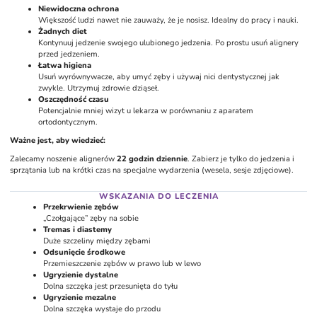
Niewidoczna ochrona
Invisalign ryzyko podrażnienia policzków i dziąseł jest minimalne.
Większość ludzi nawet nie zauważy, że je nosisz. Idealny do pracy i nauki.
Żadnych diet
Kontynuuj jedzenie swojego ulubionego jedzenia. Po prostu usuń alignery
przed jedzeniem.
Łatwa higiena
Usuń wyrównywacze, aby umyć zęby i używaj nici dentystycznej jak
zwykle. Utrzymuj zdrowie dziąseł.
Oszczędność czasu
Potencjalnie mniej wizyt u lekarza w porównaniu z aparatem
ortodontycznym.
Ważne jest, aby wiedzieć:
Zalecamy noszenie alignerów
22 godzin dziennie
. Zabierz je tylko do jedzenia i
sprzątania lub na krótki czas na specjalne wydarzenia (wesela, sesje zdjęciowe).
WSKAZANIA DO LECZENIA
Przekrwienie zębów
„Czołgające” zęby na sobie
Tremas i diastemy
Duże szczeliny między zębami
Odsunięcie środkowe
Przemieszczenie zębów w prawo lub w lewo
Ugryzienie dystalne
Dolna szczęka jest przesunięta do tyłu
Ugryzienie mezalne
Dolna szczęka wystaje do przodu