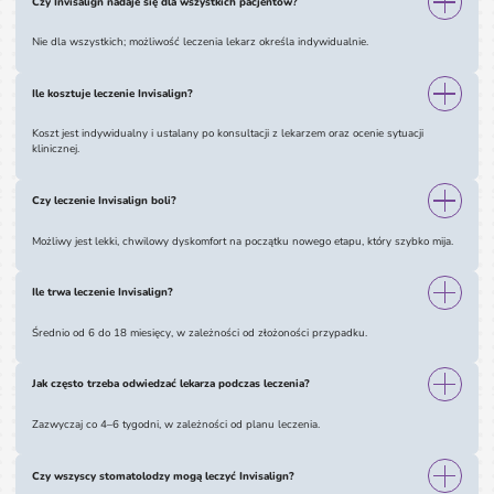
Czy Invisalign nadaje się dla wszystkich pacjentów?
Nie dla wszystkich; możliwość leczenia lekarz określa indywidualnie.
Ile kosztuje leczenie Invisalign?
Koszt jest indywidualny i ustalany po konsultacji z lekarzem oraz ocenie sytuacji
klinicznej.
Czy leczenie Invisalign boli?
Możliwy jest lekki, chwilowy dyskomfort na początku nowego etapu, który szybko mija.
Ile trwa leczenie Invisalign?
Średnio od 6 do 18 miesięcy, w zależności od złożoności przypadku.
Jak często trzeba odwiedzać lekarza podczas leczenia?
Zazwyczaj co 4–6 tygodni, w zależności od planu leczenia.
Czy wszyscy stomatolodzy mogą leczyć Invisalign?