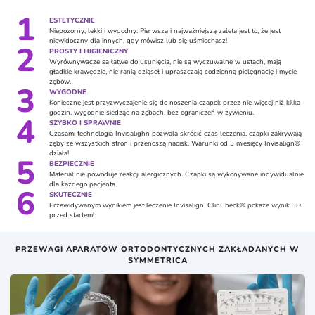
1
ESTETYCZNIE
Niepozorny, lekki i wygodny. Pierwszą i najważniejszą zaletą jest to, że jest
niewidoczny dla innych, gdy mówisz lub się uśmiechasz!
2
PROSTY I HIGIENICZNY
Wyrównywacze są łatwe do usunięcia, nie są wyczuwalne w ustach, mają
gładkie krawędzie, nie ranią dziąseł i upraszczają codzienną pielęgnację i mycie
zębów.
3
WYGODNE
Konieczne jest przyzwyczajenie się do noszenia czapek przez nie więcej niż kilka
godzin, wygodnie siedząc na zębach, bez ograniczeń w żywieniu.
4
SZYBKO I SPRAWNIE
Czasami technologia Invisalighn pozwala skrócić czas leczenia, czapki zakrywają
zęby ze wszystkich stron i przenoszą nacisk. Warunki od 3 miesięcy Invisalign®
działa!
5
BEZPIECZNIE
Materiał nie powoduje reakcji alergicznych. Czapki są wykonywane indywidualnie
dla każdego pacjenta.
6
SKUTECZNIE
Przewidywanym wynikiem jest leczenie Invisalign. ClinCheck® pokaże wynik 3D
przed startem!
PRZEWAGI APARATÓW ORTODONTYCZNYCH ZAKŁADANYCH W
SYMMETRICA