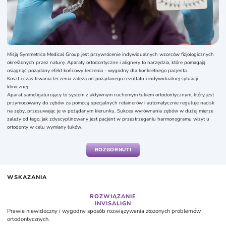
Misją Symmetrica Medical Group jest przywrócenie indywidualnych wzorców fizjologicznych
określonych przez naturę. Aparaty ortodontyczne i alignery to narzędzia, które pomagają
osiągnąć pożądany efekt końcowy leczenia - wygodny dla konkretnego pacjenta.
Koszt i czas trwania leczenia zależą od pożądanego rezultatu i indywidualnej sytuacji
klinicznej.
Aparat samoligaturujący to system z aktywnym ruchomym łukiem ortodontycznym, który jest
przymocowany do zębów za pomocą specjalnych retainerów i automatycznie reguluje nacisk
na zęby, przesuwając je w pożądanym kierunku. Sukces wyrównania zębów w dużej mierze
zależy od tego, jak zdyscyplinowany jest pacjent w przestrzeganiu harmonogramu wizyt u
ortodonty w celu wymiany łuków.
Ceramiczne aparaty ortodontyczne mają kolor, który jest jak najbardziej zbliżony do koloru
zębów, dzięki czemu są mniej zauważalne. Jednak zwykle kosztują więcej niż klasyczne
ROZGORNUTI
metalowe aparaty ortodontyczne.
Invisalign nie tylko wyrównuje zęby, ale także pomaga w przypadkach klinicznych, takich jak
głębokie ugryzienie, ugryzienie krzyżowe i drżenie. Ten rewolucyjny zabieg polega na użyciu
zestawu prawie niewidocznych alignerów, więc osoby wokół ciebie prawie nie zauważą, że je
WSKAZANIA
nosisz.
W przeciwieństwie do tradycyjnych aparatów ortodontycznych, poszczególne alignery muszą
ROZWIĄZANIE
być usuwane podczas jedzenia, mycia zębów i nitkowania.
INVISALIGN
Jest to znacząca zaleta, ponieważ pozwala w pełni dbać o jamę ustną. Kolejną ważną zaletą
Prawie niewidoczny i wygodny sposób rozwiązywania złożonych problemów
jest gładkość i komfort plastiku, z którego wykonane są alignery. W porównaniu do
ortodontycznych.
konwencjonalnych metalowych aparatów ortodontycznych, podczas noszenia alignerów