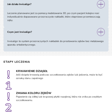
Jak działa Invisalign?
Leczenie planowane jest za pomocą modelowania 3D, po czym pacjent kolejno nosi
indywidualnie dopasowane przezroczyste nakładki, które stopniowo przemieszczają
zęby.
Czym jest Invisalign?
Invisalign to system przezroczystych nakładek do prostowania zębów bez metalowego
aparatu ortodontycznego.
ETAPY LECZENIA
!
KRWAWIENIE DZIĄSEŁ
Jeśli dziąsła krwawią podczas szczotkowania zębów lub jedzenia, może to być
oznaką stanu zapalnego
1
!
ZMIANA KOLORU ZĘBÓW
Pojawienie się żółtej lub brązowej płytki nazębnej, która nie znika po zwykłym
szczotkowaniu.
2