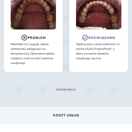
PROBLEM
ROZWIĄZANIE
Nieestetyczny wygląd zębów,
Higienę jamy ustnej wykonano za
niemożność pielęgnacji nici
pomocą KaVo ProphyFlex®, a
dentystycznej. Zabarwiona płytka
także usuwanie kamienia
nazębna, znaczna ilość kamienia
nazębnego ręcznie
nazębnego
ROZWIŃ WIĘCEJ
KOSZT USŁUG
Nr.
RODZAJ PROCEDURY
CENA, UAH