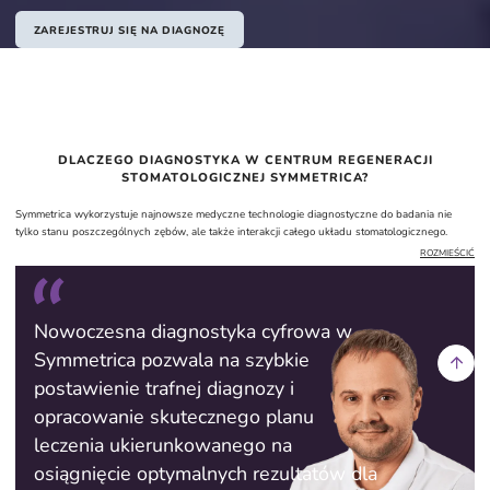
ZAREJESTRUJ SIĘ NA DIAGNOZĘ
DLACZEGO DIAGNOSTYKA W CENTRUM REGENERACJI
STOMATOLOGICZNEJ SYMMETRICA?
Symmetrica wykorzystuje najnowsze medyczne technologie diagnostyczne do badania nie
tylko stanu poszczególnych zębów, ale także interakcji całego układu stomatologicznego.
Nie trzeba odwiedzać kilku różnych placówek medycznych, aby przejść całą niezbędną
ROZMIEŚCIĆ
diagnostykę – Symmetrica oferuje pełen zakres badań funkcjonalnych podczas jednej wizyty,
co znacznie oszczędza czas pacjentów.
Zespół Centrum Regeneracji Stomatologicznej Symmetrica wykorzystuje wyniki kompleksowej
diagnostyki do opracowania indywidualnego planu leczenia, uwzględniającego wszystkie
Nowoczesna diagnostyka cyfrowa w
zidentyfikowane problemy i potrzeby pacjenta, jednocześnie minimalizując ryzyko
Symmetrica pozwala na szybkie
zastosowania niewłaściwych rozwiązań medycznych.
Dzięki kompleksowemu podejściu do diagnostyki i leczenia, specjaliści Centrum Regeneracji
postawienie trafnej diagnozy i
Stomatologicznej Symmetrica unikają długotrwałego leczenia i przywracają pacjentów do
pełnego życia tak szybko, jak to możliwe.
opracowanie skutecznego planu
leczenia ukierunkowanego na
osiągnięcie optymalnych rezultatów dla