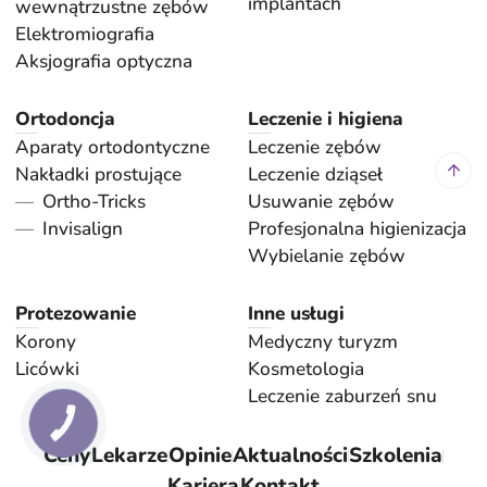
implantach
wewnątrzustne zębów
Elektromiografia
Aksjografia optyczna
Ortodoncja
Leczenie i higiena
Aparaty ortodontyczne
Leczenie zębów
Nakładki prostujące
Leczenie dziąseł
Ortho-Tricks
Usuwanie zębów
Invisalign
Profesjonalna higienizacja
Wybielanie zębów
Protezowanie
Inne usługi
Korony
Medyczny turyzm
Licówki
Kosmetologia
Leczenie zaburzeń snu
КНОПКА
ЗВ'ЯЗКУ
Ceny
Lekarze
Opinie
Aktualności
Szkolenia
Kariera
Kontakt