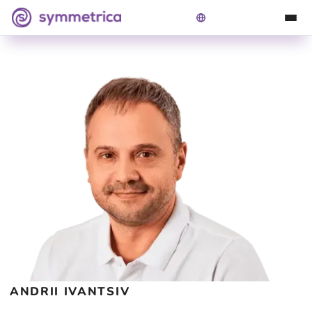
Симетрика
>
Наші лікарі
>
Andrii Ivantsiv
ANDRII IVANTSIV