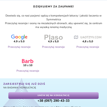
DZIĘKUJEMY ZA ZAUFANIE!
Dowiedz się, co nasi pacjenci sądzą o kompetencjach lekarzy i jakości leczenia w
Symmetrica
Przeczytaj recenzje i oceny na niezależnych stronach, aby upewnić się, że centrum
ma wysoką renomę medyczną
4.9 з 5.0
4,9 z 5,0
4,8 z 5,0
Przeczytaj recenzje
Przeczytaj recenzje
Przeczytaj recenzje
10 z 10
Przeczytaj recenzje
ZAREJESTRUJ SIĘ JUŻ DZIŚ
NA BADANIA I KONSULTACJĘ
UMÓW SIĘ NA KONSULTACJĘ
+38 (097) 290-43-33