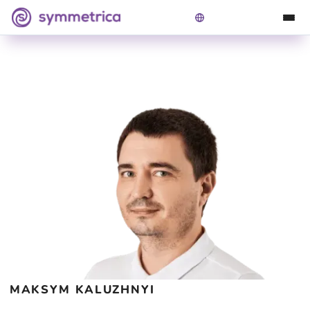
Симетрика
>
Наші лікарі
>
Maksym Kaluzhnyi
MAKSYM KALUZHNYI