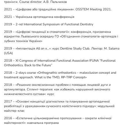
тренінги. Course director: А.В. Пальчиков
2021 – «Цифрове або традиційне лікування»: OSSTEM Meeting 2021.
2021 – Українська ортопедична конференція
2019 – 2-nd International Symposium of Functional Dentistry
2019 – «Цифрові тенденції в стоматології»: конференція, присвячена
відкриттю Львівського осередку ГО «Об’єднання стоматологів-ортопедів і
зубних техніків України»
2019 – «Імплантація All on х…»: курс Dentline Study Club. Лектор: M. Salama
(USA)
2018 – XI Congress of International Functional Association IFUNA “Functional
Orthodontics. Back to the Future”
2018 – 2-days course «Orthognathic orthodontics – malocclusion concept and
treatment approach. What is the TMD, RP-TRP Concept»
2018 – «Решение окклюзионных проблем с помощью лицевой дуги и
артикулятора. Сплинт-терапия: как избежать нарушений височного
нижнечелюстного сустава»: курс
2017 – «Основні концепції діагностики та планування ортопедичної
реабілітації з урахуванням сучасного холістичного підходу»: модульний
майстер-клас
2016 – «Естетичне цільнокерамічне протезування – секрети клінічної
майстерності»: навчальна програма