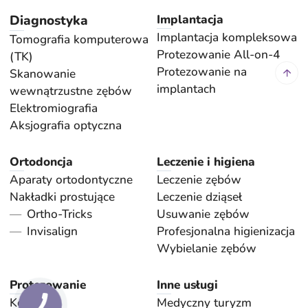
Diagnostyka
Implantacja
Implantacja kompleksowa
Tomografia komputerowa
Protezowanie All-on-4
(TK)
Protezowanie na
Skanowanie
implantach
wewnątrzustne zębów
Elektromiografia
Aksjografia optyczna
Ortodoncja
Leczenie i higiena
Aparaty ortodontyczne
Leczenie zębów
Nakładki prostujące
Leczenie dziąseł
Ortho-Tricks
Usuwanie zębów
Invisalign
Profesjonalna higienizacja
Wybielanie zębów
Protezowanie
Inne usługi
Korony
Medyczny turyzm