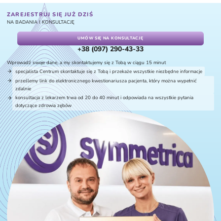
ZAREJESTRUJ SIĘ JUŻ DZIŚ
NA BADANIA I KONSULTACJĘ
UMÓW SIĘ NA KONSULTACJĘ
+38 (097) 290-43-33
Wprowadź swoje dane, a my skontaktujemy się z Tobą w ciągu 15 minut
specjalista Centrum skontaktuje się z Tobą i przekaże wszystkie niezbędne informacje
prześlemy link do elektronicznego kwestionariusza pacjenta, który można wypełnić
zdalnie
konsultacja z lekarzem trwa od 20 do 40 minut i odpowiada na wszystkie pytania
dotyczące zdrowia zębów