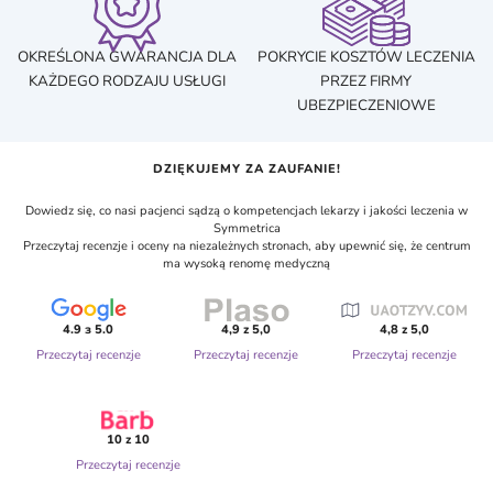
OKREŚLONA GWARANCJA DLA
POKRYCIE KOSZTÓW LECZENIA
KAŻDEGO RODZAJU USŁUGI
PRZEZ FIRMY
UBEZPIECZENIOWE
DZIĘKUJEMY ZA ZAUFANIE!
Dowiedz się, co nasi pacjenci sądzą o kompetencjach lekarzy i jakości leczenia w
Symmetrica
Przeczytaj recenzje i oceny na niezależnych stronach, aby upewnić się, że centrum
ma wysoką renomę medyczną
4.9 з 5.0
4,9 z 5,0
4,8 z 5,0
Przeczytaj recenzje
Przeczytaj recenzje
Przeczytaj recenzje
10 z 10
Przeczytaj recenzje