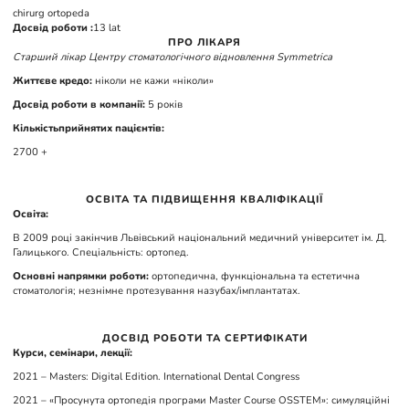
chirurg ortopeda
Досвід роботи :
13 lat
ПРО ЛІКАРЯ
Старший лікар Центру стоматологічного відновлення Symmetrica
Життєве кредо:
ніколи не кажи «ніколи»
Досвід роботи в компанії:
5 років
Кількістьприйнятих пацієнтів:
2700 +
ОСВІТА ТА ПІДВИЩЕННЯ КВАЛІФІКАЦІЇ
Освіта:
В 2009 році закінчив Львівський національний медичний університет ім. Д.
Галицького. Спеціальність: ортопед.
Основні напрямки роботи:
ортопедична, функціональна та естетична
стоматологія; незнімне протезування назубах/імплантатах.
ДОСВІД РОБОТИ ТА СЕРТИФІКАТИ
Курси, семінари, лекції:
2021 – Masters: Digital Edition. International Dental Congress
2021 – «Просунута ортопедія програми Master Course OSSTEM»: симуляційні