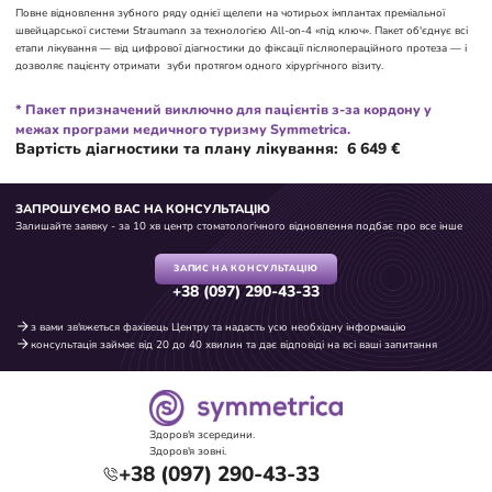
Повне відновлення зубного ряду однієї щелепи на чотирьох імплантах преміальної
швейцарської системи Straumann за технологією All-on-4 «під ключ». Пакет об'єднує всі
етапи лікування — від цифрової діагностики до фіксації післяопераційного протеза — і
дозволяє пацієнту отримати зуби протягом одного хірургічного візиту.
* Пакет призначений виключно для пацієнтів з-за кордону у
межах програми медичного туризму Symmetrica.
Вартість діагностики та плану лікування: 6 649 €
ЗАПРОШУЄМО ВАС НА КОНСУЛЬТАЦІЮ
Залишайте заявку - за 10 хв центр стоматологічного відновлення подбає про все інше
ЗАПИС НА КОНСУЛЬТАЦІЮ
+38 (097) 290-43-33
з вами зв'яжеться фахівець Центру та надасть усю необхідну інформацію
консультація займає від 20 до 40 хвилин та дає відповіді на всі ваші запитання
Здоров'я зсередини.
Здоров'я зовні.
+38 (097) 290-43-33