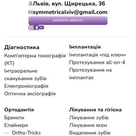
Львів, вул. Щирецька, 36
symmetricalviv@gmail.com
ЗАМОВИТИ ДЗВІНОК
Діагностика
Імплантація
Імплантація «під ключ»
Комп'ютерна томографія
Протезування all-on-4
(КТ)
Протезування на
Інтраоральне
імплантах
сканування зубів
Електроміографія
Оптична аксіографія
Ортодонтія
Лікування та гігієна
Брекети
Лікування зубів
Елайнери
Лікування ясен
Ortho-Tricks
Видалення зубів