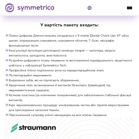
ПАКЕТ ALL-ON-4 — ОДНА ЩЕЛЕПА, STRAUMANN
У вартість пакету входить:
Повна Цифрова Діагностика,яка складається з 9 етапів (Dental Check-Up): КТ обох
щелеп, інтраоральне сканування, сканування обличчя, T-Scan, міографія,
функціональні тести;
Консультації мультидисциплінарної команди лікарів — ортопеда, хірурга-
імплантолога, ортодонта, анестезіолога;
Розробка цифрового плану лікування та виготовлення індивідуального хірургічного
шаблону у лабораторії Symmetrica Tech;
Професійна гігієна порожнини рота на передопераційному етапі;
Післяопераційні медикаменти
Видалення зубів, які не підлягають збереженню;
Хірургічний етап: встановлення 4 імплантів Straumann (Швейцарія) під
медикаментозною седацією;
Кісткова пластика (за клінічними показаннями) для забезпечення стабільної фіксації
імплантів;
Курс відновлювальних процедур: ультразвукова чистка або терапія мікрострумами
для прискорення загоєння тканин;
Персональний супровід клієнт-менеджера на всіх етапах лікування.