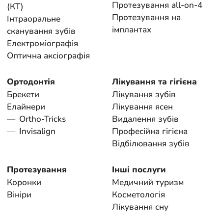
Протезування all-on-4
(КТ)
Протезування на
Інтраоральне
імплантах
сканування зубів
Електроміографія
Оптична аксіографія
Ортодонтія
Лікування та гігієна
Брекети
Лікування зубів
Елайнери
Лікування ясен
Ortho-Tricks
Видалення зубів
Invisalign
Професійна гігієна
Відбілювання зубів
Протезування
Інші послуги
Коронки
Медичний туризм
Вініри
Косметологія
Лікування сну