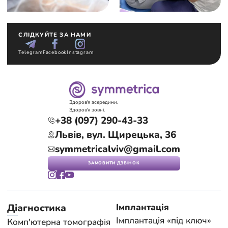
СЛІДКУЙТЕ ЗА НАМИ
Telegram
Facebook
Instagram
Здоров'я зсередини.
Здоров'я зовні.
+38 (097) 290-43-33
Львів, вул. Щирецька, 36
symmetricalviv@gmail.com
ЗАМОВИТИ ДЗВІНОК
Діагностика
Імплантація
Імплантація «під ключ»
Комп'ютерна томографія