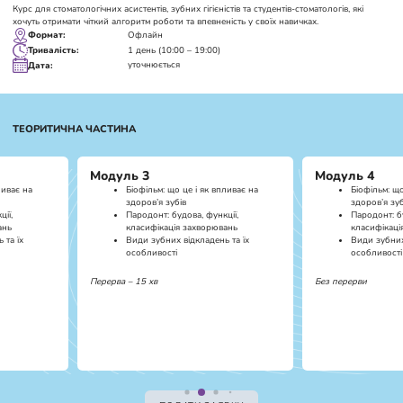
Курс для стоматологічних асистентів, зубних гігієністів та студентів-стоматологів, які
хочуть отримати чіткий алгоритм роботи та впевненість у своїх навичках.
Офлайн
Формат:
1 день (10:00 – 19:00)
Тривалість:
уточнюється
Дата:
ТЕОРИТИЧНА ЧАСТИНА
Модуль 3
Модуль 4
ливає на
Біофільм: що це і як впливає на
Біофільм: що
здоров’я зубів
здоров’я зуб
ії,
Пародонт: будова, функції,
Пародонт: б
ань
класифікація захворювань
класифікаці
 та їх
Види зубних відкладень та їх
Види зубних
особливості
особливості
Перерва – 15 хв
Без перерви