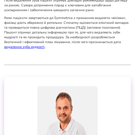
Після видалення зуба пацієнт отримує докладні рекомендації щодо догляду
за раною. Суворе дотримання порад є ключовим для запобігання
ускладненням і забезпечення швидкого загоєння рани.
Коли пацієнти звертаються до Symmetrica з проханням видалити «вісімки»,
фахівці діють обережно й ретельно. Спочатку оцінюється клінічний випадок
та проводиться повна цифрова діагностика (ПЦД) (активне посилання).
Пацієнт отримує детальну інформацію про те, для чого видаляють зуби
мудрості та як проходить процедура. За необхідності розробляється
безпечний і ефективний план лікування, після чого призначається дата
видалення зуба мудрості
.