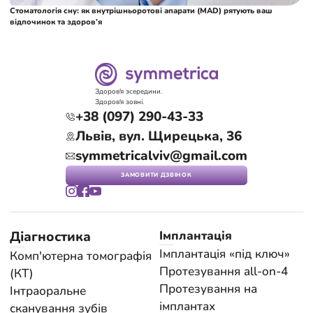
Стоматологія сну: як внутрішньоротові апарати (MAD) рятують ваш
відпочинок та здоров’я
Здоров'я зсередини.
Здоров'я зовні.
+38 (097) 290-43-33
Львів, вул. Щирецька, 36
symmetricalviv@gmail.com
ЗАМОВИТИ ДЗВІНОК
Діагностика
Імплантація
Імплантація «під ключ»
Комп'ютерна томографія
Протезування all-on-4
(КТ)
Протезування на
Інтраоральне
імплантах
сканування зубів