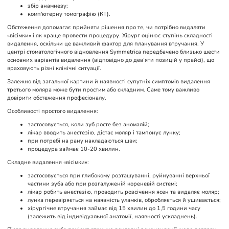
збір анамнезу;
комп'ютерну томографію (КТ).
Обстеження допомагає прийняти рішення про те, чи потрібно видаляти
«вісімки» і як краще провести процедуру. Хірург оцінює ступінь складності
видалення, оскільки це важливий фактор для планування втручання. У
центрі стоматологічного відновлення Symmetrica передбачено близько шести
основних варіантів видалення (відповідно до дев’яти позицій у прайсі), що
враховують різні клінічні ситуації.
Залежно від загальної картини й наявності супутніх симптомів видалення
третього моляра може бути простим або складним. Саме тому важливо
довірити обстеження професіоналу.
Особливості простого видалення:
застосовується, коли зуб росте без аномалій;
лікар вводить анестезію, дістає моляр і тампонує лунку;
при потребі на рану накладаються шви;
процедура займає 10-20 хвилин.
Складне видалення «вісімки»:
застосовується при глибокому розташуванні, руйнуванні верхньої
частини зуба або при розгалуженій кореневій системі;
лікар робить анестезію, проводить розсічення ясен та видаляє моляр;
лунка перевіряється на наявність уламків, обробляється й ушивається;
хірургічне втручання займає від 15 хвилин до 1,5 години часу
(залежить від індивідуальної анатомії, наявності ускладнень).