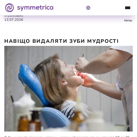
Symmetrica
Блог
Навіщо видаляти зуби мудрості
Опубліковано:
13.07.2026
Автор:
НАВІЩО ВИДАЛЯТИ ЗУБИ МУДРОСТІ