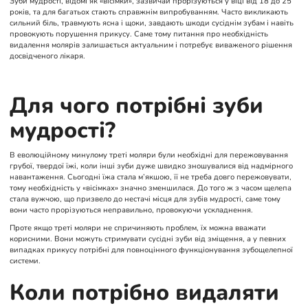
Зуби мудрості, відомі як «вісімки», зазвичай прорізуються у віці від 18 до 25
років, та для багатьох стають справжнім випробуванням. Часто викликають
сильний біль, травмують ясна і щоки, завдають шкоди сусіднім зубам і навіть
провокують порушення прикусу. Саме тому питання про необхідність
видалення молярів залишається актуальним і потребує виваженого рішення
досвідченого лікаря.
Для чого потрібні зуби
мудрості?
В еволюційному минулому треті моляри були необхідні для пережовування
грубої, твердої їжі, коли інші зуби дуже швидко зношувалися від надмірного
навантаження. Сьогодні їжа стала м’якшою, її не треба довго пережовувати,
тому необхідність у «вісімках» значно зменшилася. До того ж з часом щелепа
стала вужчою, що призвело до нестачі місця для зубів мудрості, саме тому
вони часто прорізуються неправильно, провокуючи ускладнення.
Проте якщо треті моляри не спричиняють проблем, їх можна вважати
корисними. Вони можуть стримувати сусідні зуби від зміщення, а у певних
випадках прикусу потрібні для повноцінного функціонування зубощелепної
системи.
Коли потрібно видаляти