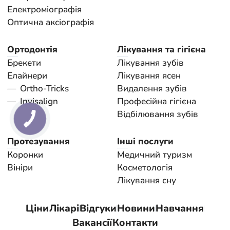
Електроміографія
Оптична аксіографія
Ортодонтія
Лікування та гігієна
Брекети
Лікування зубів
Елайнери
Лікування ясен
Ortho-Tricks
Видалення зубів
Invisalign
Професійна гігієна
Відбілювання зубів
Протезування
Інші послуги
Коронки
Медичний туризм
Вініри
Косметологія
Лікування сну
Ціни
Лікарі
Відгуки
Новини
Навчання
Вакансії
Контакти