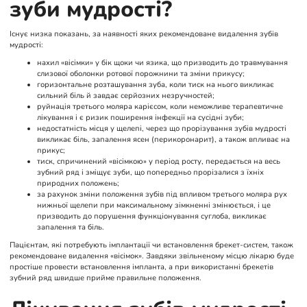
зуби мудрості?
Існує низка показань, за наявності яких рекомендоване видалення зубів
мудрості:
нахил «вісімки» у бік щоки чи язика, що призводить до травмування
слизової оболонки ротової порожнини та зміни прикусу;
горизонтальне розташування зуба, коли тиск на нього викликає
сильний біль й завдає серйозних незручностей;
руйнація третього моляра карієсом, коли неможливе терапевтичне
лікування і є ризик поширення інфекції на сусідні зуби;
недостатність місця у щелепі, через що прорізування зубів мудрості
викликає біль, запалення ясен (перикоронарит), а також впливає на
прикус;
тиск, спричинений «вісімкою» у період росту, передається на весь
зубний ряд і зміщує зуби, що попередньо прорізалися з їхніх
природних положень;
за рахунок зміни положення зубів під впливом третього моляра рух
нижньої щелепи при максимальному зімкненні змінюється, і це
призводить до порушення функціонування суглоба, викликає
запалення та біль.
Пацієнтам, які потребують імплантації чи встановлення брекет-систем, також
рекомендоване видалення «вісімок». Завдяки звільненому місцю лікарю буде
простіше провести встановлення імпланта, а при використанні брекетів
зубний ряд швидше прийме правильне положення.