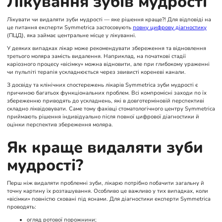
Лікування зубів мудрості
Лікувати чи видаляти зуби мудрості — яке рішення краще?! Для відповіді на
це питання експерти Symmetrica застосовують
повну цифрову діагностику
(ПЦД), яка займає центральне місце у лікуванні.
У деяких випадках лікар може рекомендувати збереження та відновлення
третього моляра замість видалення. Наприклад, на початкові стадії
каріозного процесу «вісімку» можна відновити, але при глибокому ураженні
чи пульпіті терапія ускладнюється через звивисті кореневі канали.
З досвіду та клінічних спостережень лікарів Symmetrica зуби мудрості є
причиною багатьох функціональних проблем. Всі компромісні заходи по їх
збереженню приводять до ускладнень, які в довготерміновій перспективі
складно ліквідовувати. Саме тому фахівці стоматологічного центру Symmetrica
приймають рішення індивідуально після повної цифрової діагностики й
оцінки перспектив збереження моляра.
Як краще видаляти зуби
мудрості?
Перш ніж видаляти проблемні зуби, лікарю потрібно побачити загальну й
точну картину їх розташування. Особливо це важливо у тих випадках, коли
«вісімки» повністю сховані під яснами. Для діагностики експерти Symmetrica
проводять:
огляд ротової порожнини;