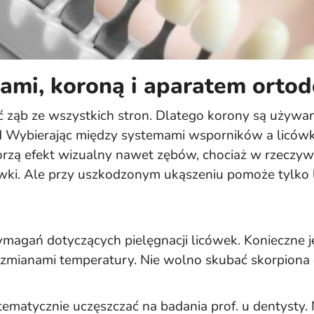
kami, koroną i aparatem orto
ć ząb ze wszystkich stron. Dlatego korony są używan
 Wybierając między systemami wsporników a licówkam
rzą efekt wizualny nawet zębów, chociaż w rzeczywist
ówki. Ale przy uszkodzonym ukąszeniu pomoże tylko 
magań dotyczących pielęgnacji licówek. Konieczne je
zmianami temperatury. Nie wolno skubać skorpiona 
stematycznie uczęszczać na badania prof. u dentyst