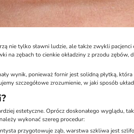
ą nie tylko sławni ludzie, ale także zwykli pacjenci
wki na zębach to cienkie okładziny z przodu zębów, 
y wynik, ponieważ fornir jest solidną płytką, która
rujemy szczegółowe zrozumienie, w jaki sposób układ
i?
rdziej estetyczne. Oprócz doskonałego wyglądu, taki
należy wykonać szereg procedur:
tysta przygotowuje ząb, warstwa szkliwa jest szlif