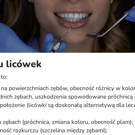
u licówek
to:
) na powierzchniach zębów, obecność różnicy w kolo
dnich zębach, uszkodzenia spowodowane próchnicą i
położenie (licówki są doskonałą alternatywą dla l
 zębach (próchnica, zmiana koloru, obecność plam);
ność rozkurczu (szczelina między zębami);