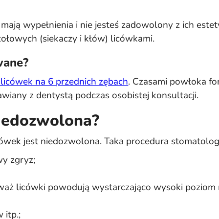
by mają wypełnienia i nie jesteś zadowolony z ich es
ołowych (siekaczy i kłów) licówkami.
wane?
licówek na 6 przednich zębach
. Czasami powłoka forn
wiany z dentystą podczas osobistej konsultacji.
 niedozwolona?
licówek jest niedozwolona. Taka procedura stomatolog
y zgryz;
ieważ licówki powodują wystarczająco wysoki poziom
itp.;