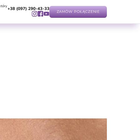
który
+38 (097) 290-43-33
ZAMÓW POŁĄCZENIE