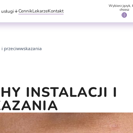
Wybierz język, 
chcesz
Cennik
Lekarze
Kontakt
 usługi
ji i przeciwwskazania
HY INSTALACJI I
AZANIA