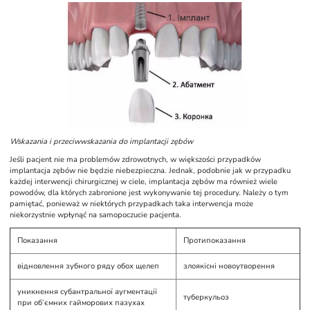
Wskazania i przeciwwskazania do implantacji zębów
Jeśli pacjent nie ma problemów zdrowotnych, w większości przypadków
implantacja zębów nie będzie niebezpieczna. Jednak, podobnie jak w przypadku
każdej interwencji chirurgicznej w ciele, implantacja zębów ma również wiele
powodów, dla których zabronione jest wykonywanie tej procedury. Należy o tym
pamiętać, ponieważ w niektórych przypadkach taka interwencja może
niekorzystnie wpłynąć na samopoczucie pacjenta.
Показання
Протипоказання
відновлення зубного ряду обох щелеп
злоякісні новоутворення
уникнення субантральної аугментації
туберкульоз
при об’ємних гайморових пазухах