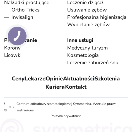
Nakładki prostujące
Leczenie dziąseł
Ortho-Tricks
Usuwanie zębów
Invisalign
Profesjonalna higienizacja
Wybielanie zębów
Protezowanie
Inne usługi
Korony
Medyczny turyzm
Licówki
Kosmetologia
Leczenie zaburzeń snu
Ceny
Lekarze
Opinie
Aktualności
Szkolenia
Kariera
Kontakt
!
Centrum odbudowy stomatologicznej Symmetrica. Wszelkie prawa
2026
©
zastrzeżone.
Polityka prywatności