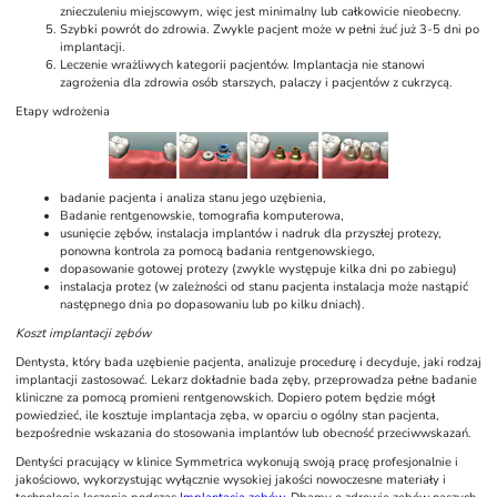
znieczuleniu miejscowym, więc jest minimalny lub całkowicie nieobecny.
Szybki powrót do zdrowia. Zwykle pacjent może w pełni żuć już 3-5 dni po
implantacji.
Leczenie wrażliwych kategorii pacjentów. Implantacja nie stanowi
zagrożenia dla zdrowia osób starszych, palaczy i pacjentów z cukrzycą.
Etapy wdrożenia
badanie pacjenta i analiza stanu jego uzębienia,
Badanie rentgenowskie, tomografia komputerowa,
usunięcie zębów, instalacja implantów i nadruk dla przyszłej protezy,
ponowna kontrola za pomocą badania rentgenowskiego,
dopasowanie gotowej protezy (zwykle występuje kilka dni po zabiegu)
instalacja protez (w zależności od stanu pacjenta instalacja może nastąpić
następnego dnia po dopasowaniu lub po kilku dniach).
Koszt implantacji zębów
Dentysta, który bada uzębienie pacjenta, analizuje procedurę i decyduje, jaki rodzaj
implantacji zastosować. Lekarz dokładnie bada zęby, przeprowadza pełne badanie
kliniczne za pomocą promieni rentgenowskich. Dopiero potem będzie mógł
powiedzieć, ile kosztuje implantacja zęba, w oparciu o ogólny stan pacjenta,
bezpośrednie wskazania do stosowania implantów lub obecność przeciwwskazań.
Dentyści pracujący w klinice Symmetrica wykonują swoją pracę profesjonalnie i
jakościowo, wykorzystując wyłącznie wysokiej jakości nowoczesne materiały i