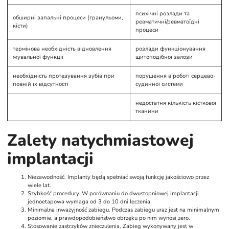
психічні розлади та
обширні запальні процеси (гранульоми,
ревматичні/ревматоїдні
кісти)
процеси
термінова необхідність відновлення
розлади функціонування
жувальної функції
щитоподібної залози
необхідність протезування зубів при
порушення в роботі серцево-
повній їх відсутності
судинної системи
недостатня кількість кісткової
тканини
Zalety natychmiastowej
implantacji
Niezawodność. Implanty będą spełniać swoją funkcję jakościowo przez
wiele lat.
Szybkość procedury. W porównaniu do dwustopniowej implantacji
jednoetapowa wymaga od 3 do 10 dni leczenia.
Minimalna inwazyjność zabiegu. Podczas zabiegu uraz jest na minimalnym
poziomie, a prawdopodobieństwo obrzęku po nim wynosi zero.
Stosowanie zastrzyków znieczulenia. Zabieg wykonywany jest w