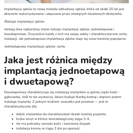
Implantacja zębów to nowa metoda odbudowy zębów, która od około 20 lat jest
aktywnie wykorzystywana i ulepszana przez wiodących światowych dentystów.
Rodzaje implantacji zębów
Istnieją dwa najbardziej znane rodzaje implantacji zębów: jednoetapowe i
dwustopniowe. Oczywiście każdy z nich ma swoje zalety i charakterystyczne cechy
instalacji, ale jednoetapowa implantacja zębów staje się coraz bardziej popularna.
Jednoetapowa implantacja zębów: cechy
Jaka jest różnica między
implantacją jednoetapową
i dwuetapową?
Dwustopniowy charakteryzuje się instalacją implantów w górnej części kości -
gąbczastej. Jeśli to nie wystarczy, lekarz buduje tkankę kostną i dopiero potem
instaluje implanty. Z jednym krokiem wszystko jest prostsze — jest to
charakterystyczne dla:
dobór implantów do charakterystyki tkanki kostnej pacjenta,
liczba wizyt w klinice stomatologicznej sięga 3-4,
nie ma potrzeby wzrostu kości i tworzenia dziąseł,
instalacja korony w ciągu 3 dni po operacji.