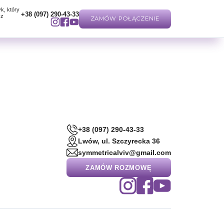
k, który
+38 (097) 290-43-33
sz
ZAMÓW POŁĄCZENIE
+38 (097) 290-43-33
Lwów, ul. Szczyrecka 36
symmetricalviv@gmail.com
ZAMÓW ROZMOWĘ