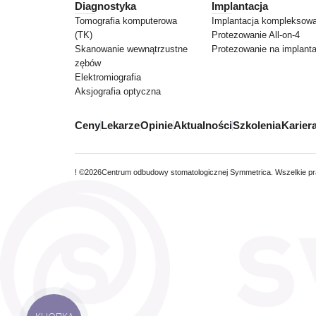
Diagnostyka
Implantacja
Tomografia komputerowa
Implantacja kompleksow
(TK)
Protezowanie All-on-4
Skanowanie wewnątrzustne
Protezowanie na implant
zębów
Elektromiografia
Aksjografia optyczna
Ceny
Lekarze
Opinie
Aktualności
Szkolenia
Karier
! ©
2026
Centrum odbudowy stomatologicznej Symmetrica. Wszelkie p