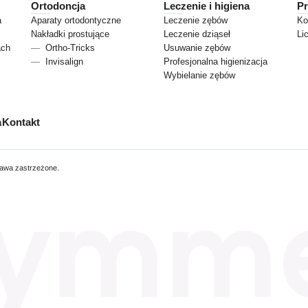
Ortodoncja
Leczenie i higiena
Pr
a
Aparaty ortodontyczne
Leczenie zębów
Ko
Nakładki prostujące
Leczenie dziąseł
Li
ach
Ortho-Tricks
Usuwanie zębów
Invisalign
Profesjonalna higienizacja
Wybielanie zębów
a
Kontakt
rawa zastrzeżone.