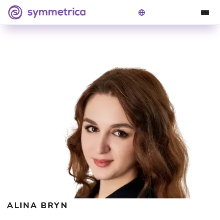
Симетрика
>
Наші лікарі
>
Alina Bryn
ALINA BRYN