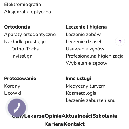
Elektromiografia
Aksjografia optyczna
Ortodoncja
Leczenie i higiena
Aparaty ortodontyczne
Leczenie zębów
Nakładki prostujące
Leczenie dziąseł
Ortho-Tricks
Usuwanie zębów
Invisalign
Profesjonalna higienizacja
Wybielanie zębów
Protezowanie
Inne usługi
Korony
Medyczny turyzm
Licówki
Kosmetologia
Leczenie zaburzeń snu
КНОПКА
ЗВ'ЯЗКУ
Ceny
Lekarze
Opinie
Aktualności
Szkolenia
Kariera
Kontakt