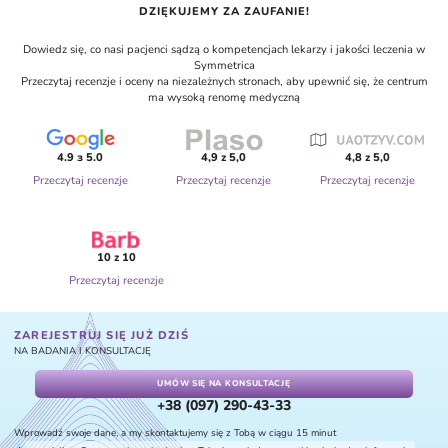
DZIĘKUJEMY ZA ZAUFANIE!
Dowiedz się, co nasi pacjenci sądzą o kompetencjach lekarzy i jakości leczenia w
Symmetrica
Przeczytaj recenzje i oceny na niezależnych stronach, aby upewnić się, że centrum
ma wysoką renomę medyczną
4.9 з 5.0
4,9 z 5,0
4,8 z 5,0
Przeczytaj recenzje
Przeczytaj recenzje
Przeczytaj recenzje
10 z 10
Przeczytaj recenzje
ZAREJESTRUJ SIĘ JUŻ DZIŚ
NA BADANIA I KONSULTACJĘ
UMÓW SIĘ NA KONSULTACJĘ
+38 (097) 290-43-33
Wprowadź swoje dane, a my skontaktujemy się z Tobą w ciągu 15 minut